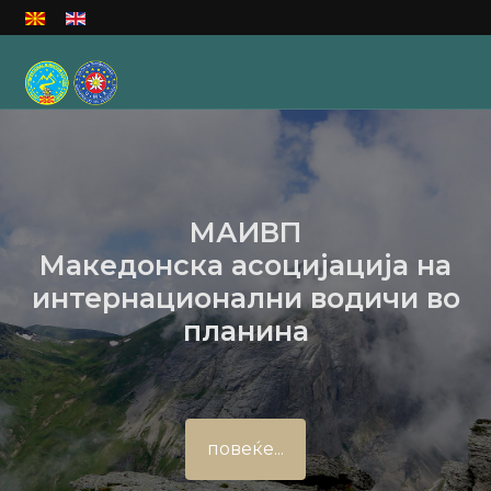
Изберете го вашиот јазик
МАИВП
Македонска асоцијација на
интернационални водичи во
планина
повеќе...