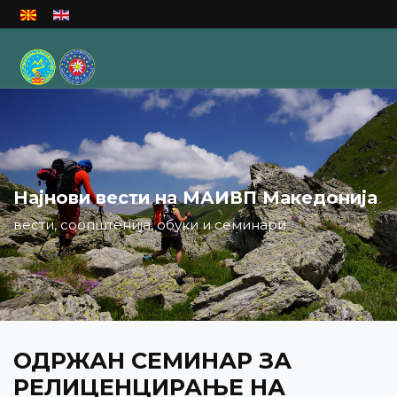
Изберете го вашиот јазик
Најнови вести на МАИВП Македонија
вести, соопштенија, обуки и семинари
ОДРЖАН СЕМИНАР ЗА
РЕЛИЦЕНЦИРАЊЕ НА