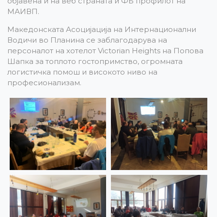
објавена и на веб страната и ФБ профилот на
МАИВП.
Македонската Асоцијација на Интернационални
Водичи во Планина се заблагодарува на
персоналот на хотелот Victorian Heights на Попова
Шапка за топлото гостопримство, огромната
логистичка помош и високото ниво на
професионализам.