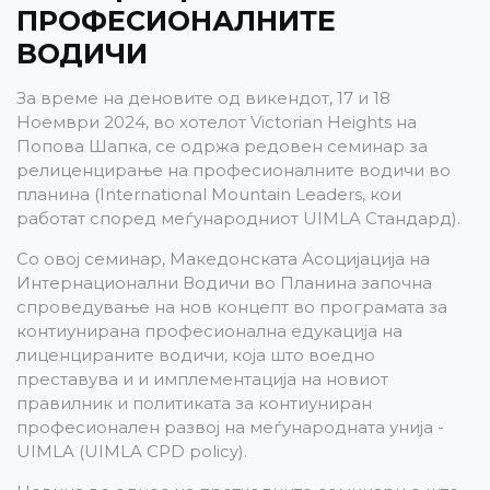
ПРОФЕСИОНАЛНИТЕ
ВОДИЧИ
За време на деновите од викендот, 17 и 18
Ноември 2024, во хотелот Victorian Heights на
Попова Шапка, се одржа редовен семинар за
релиценцирање на професионалните водичи во
планина (International Mountain Leaders, кои
работат според меѓународниот UIMLA Стандард).
Со овој семинар, Македонската Асоцијација на
Интернационални Водичи во Планина започна
спроведување на нов концепт во програмата за
контиунирана професионална едукација на
лиценцираните водичи, која што воедно
преставува и и имплементација на новиот
правилник и политиката за контиуниран
професионален развој на меѓународната унија -
UIMLA (UIMLA CPD policy).