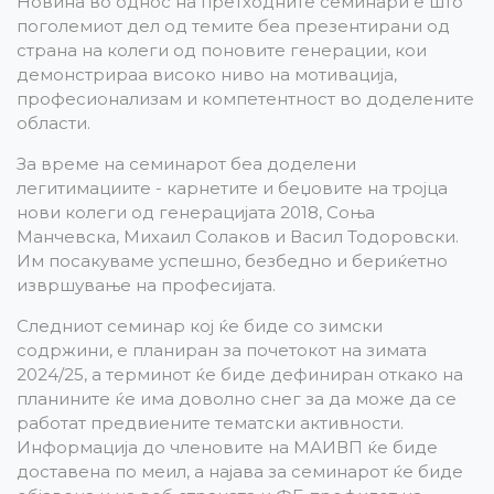
Новина во однос на претходните семинари е што
поголемиот дел од темите беа презентирани од
страна на колеги од поновите генерации, кои
демонстрираа високо ниво на мотивација,
професионализам и компетентност во доделените
области.
За време на семинарот беа доделени
легитимациите - карнетите и беџовите на тројца
нови колеги од генерацијата 2018, Соња
Манчевска, Михаил Солаков и Васил Тодоровски.
Им посакуваме успешно, безбедно и бериќетно
извршување на професијата.
Следниот семинар кој ќе биде со зимски
содржини, е планиран за почетокот на зимата
2024/25, а терминот ќе биде дефиниран откако на
планините ќе има доволно снег за да може да се
работат предвиените тематски активности.
Информација до членовите на МАИВП ќе биде
доставена по меил, а најава за семинарот ќе биде