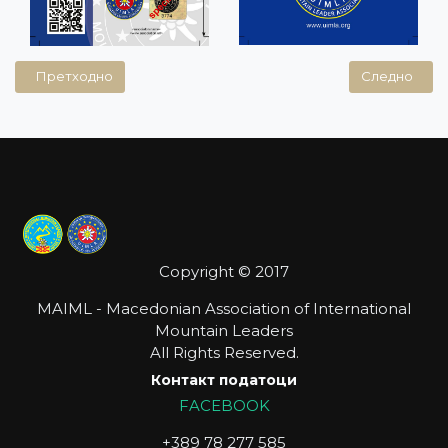
Претходна статија: СЕМИНАР ЗА РЕЛИЦЕНЦИРАЊЕ
Следна ст
Претходно
Следно
Copyright © 2017
MAIML - Macedonian Association of International
Mountain Leaders
All Rights Reserved.
Контакт податоци
FACEBOOK
+389 78 277 585