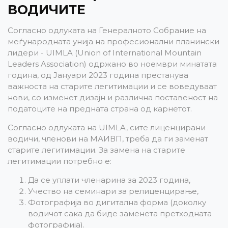
ВОДИЧИТЕ
Согласно одлуката на Генералното Собрание на
меѓународната унија на професионални планински
лидери - UIMLA (Union of International Mountain
Leaders Association) одржано во ноември минатата
година, од Јануари 2023 година престанува
важноста на старите легитимации и се воведуваат
нови, со изменет дизајн и различна поставеност на
податоците на предната страна од карнетот.
Согласно одлуката на UIMLA, сите лиценцирани
водичи, членови на МАИВП, треба да ги заменат
старите легитимации. За замена на старите
легитимации потребно е:
Да се уплати членарина за 2023 година,
Учество на семинари за релиценцирање,
Фотографија во дигитална форма (доколку
водичот сака да биде заменета претходната
фотографија).