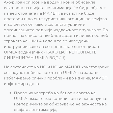
Ажуриран список на водичи кои ја обновиле
важноста на својата легитимација ќе биде објавен
на веб страната на МАИВП, а истиот ќе биде
доставен и до сите туристички агенции во земјава
и во регионот, како и до институциите и
организациите под чија надлежност е туризмот. Во
прилог на списокот ќе биде даден и линкот од веб
страната на UIMLA каде што се наведени
инструкции како да се препознае лиценциран
UIMLA водич (линк - КАКО ДА ПРЕПОЗНАЕТЕ
ЛИЦЕНЦИРАН UIMLA ВОДИЧ).
На состанокот на ИО и НО на МАИВП констатирани
се злоупотреби на логото на UIMLA, па заради
избегнување слични проблеми во иднина, МАИВП
информира дека:
Право на употреба на беџот и логото на
UIMLA имаат само водичи кои ги исполнуваат
критериумите за обновување на важноста на
својата легитимација,