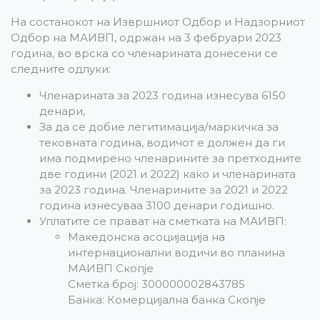
На состанокот на Извршниот Одбор и Надзорниот
Одбор на МАИВП, одржан на 3 фебруари 2023
година, во врска со членарината донесени се
следните одлуки:
Членарината за 2023 година изнесува 6150
денари,
За да се добие легитимација/маркичка за
тековната година, водичот е должен да ги
има подмирено членарините за претходните
две години (2021 и 2022) како и членарината
за 2023 година. Членарините за 2021 и 2022
година изнесуваа 3100 денари годишно.
Уплатите се прават на сметката на МАИВП:
Македонска асоцијација на
интернационални водичи во планина
МАИВП Скопје
Сметка број: 300000002843785
Банка: Комерцијална банка Скопје