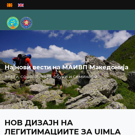
Изберете го вашиот јазик
Најнови вести на МАИВП Македонија
вести, соопштенија, обуки и семинари
НОВ ДИЗАЈН НА
ЛЕГИТИМАЦИИТЕ ЗА UIMLA